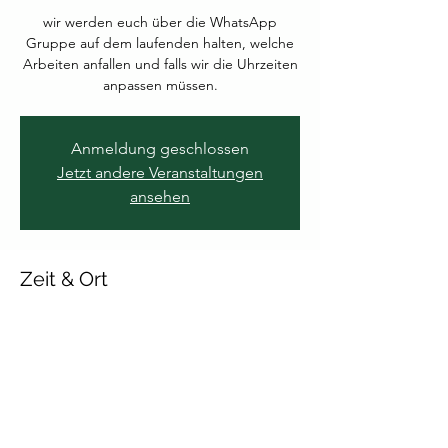
wir werden euch über die WhatsApp
Gruppe auf dem laufenden halten, welche
Arbeiten anfallen und falls wir die Uhrzeiten
anpassen müssen.
Anmeldung geschlossen
Jetzt andere Veranstaltungen
ansehen
Zeit & Ort
08. Juni 2026, 16:00 – 11. Juni 2026, 20:00
Lahauser Str. 42a, Lahauser Str. 42a, 28844
Weyhe, Deutschland