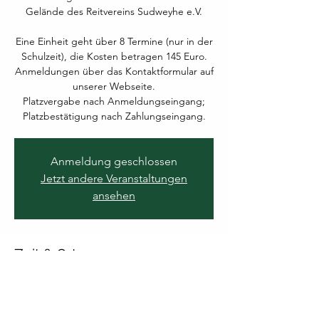
Gelände des Reitvereins Sudweyhe e.V.
Eine Einheit geht über 8 Termine (nur in der
Schulzeit), die Kosten betragen 145 Euro.
Anmeldungen über das Kontaktformular auf
unserer Webseite.
Platzvergabe nach Anmeldungseingang;
Platzbestätigung nach Zahlungseingang.
Anmeldung geschlossen
Jetzt andere Veranstaltungen
ansehen
Zeit & Ort
10. Sept. 2024, 16:00 – 17:00
Weyhe, Lahauser Str. 42a, 28844 Weyhe,
Deutschland