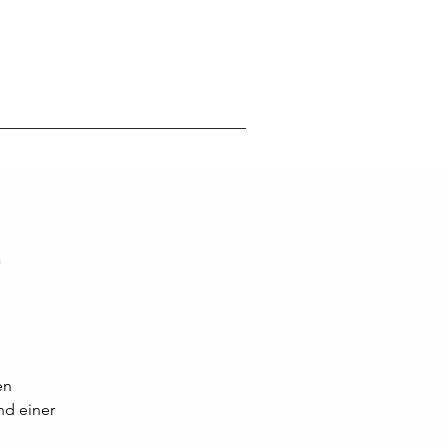
r
en
nd einer