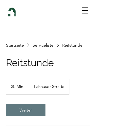
Startseite
Serviceliste
Reitstunde
Reitstunde
30 Min.
3
Lahauser Straße
0
M
i
n
Weiter
.